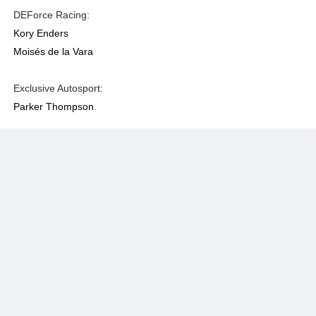
DEForce Racing:
Kory Enders
Moisés de la Vara
Exclusive Autosport:
Parker Thompson
.
Newman Wachs Racing:
Andre Castro
Dakota Dickerson
Pabst Racing:
Calvin Ming
.
Lucas Kohl
.
RJB Motorsports: