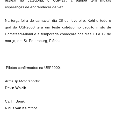
estrear na categoria, o USF-17, a equipe tem muitas
esperanças de engrandecer de vez.
Na terça-feira de carnaval, dia 28 de fevereiro, Kohl e todo o
grid da USF2000 terá um teste coletivo no circuito misto de
Homstead-Miami e a temporada começará nos dias 10 a 12 de
março, em St. Petersburg, Flórida.
Pilotos confirmados na USF2000:
ArmsUp Motorsports:
Devin Wojcik
Carlin Benik:
Rinus van Kalmthot