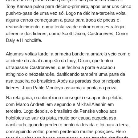
Tony Kanaan pulou para décimo-primeiro, após usar uns cinco
push-to-pass de uma vez só.
Logo na décima-terceira volta,
alguns carros começaram a parar para troca de pneus e
reabastecimento, numa tentativa de entrar numa estratégia
diferente dos líderes, como Scott Dixon, Castroneves, Conor
Daly e Hinchcliffe.
Algumas voltas tarde, a primeira bandeira amarela veio com o
acidente do atual campeão da Indy, Dixon, que tentou
ultrapassar Castroneves, que fechou a porta e acabou
atingindo o neozelandês, danificando também uma parte da
asa traseira do brasileiro. Após as paradas dos principais
líderes, Juan Pablo Montoya assumia a ponta da prova.
Na relargada, o colombiano conseguiu escapar do pelotão,
com Marco Andretti em segundo e Mikhail Aleshin em
terceiro.
Logo depois, o brasileiro da Penske voltou aos
holofotes ao sair da pista, muito por causa daquela asa
danificada, quando perdeu o ponto da freada e foi para a terra,
conseguindo voltar, porém perdendo muitas posições. Helio