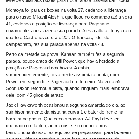
teve de voltar aos boxes para trocar a asa traseira danificada.
Montoya foi para os boxes na volta 27, cedendo a liderança
para o russo Mikahil Aleshin, que ficou no comando até a volta
41, cedendo a posição de liderança para Pagenaud
novamente, após fazer a sua parada. A esta altura, Tony era o
quarto e Castroneves era o 20°. O francês, líder do
campeonato, fez sua parada apenas na volta 43.
Perto da metade da prova, Kanaan também fez a segunda
parada, pouco antes de Will Power, que havia herdado a
posição de Pagenaud nos boxes. Aleshin,
surpreendentemente, novamente assumia a ponta, com
Power em segundo e Pagenaud em terceiro. Na volta 59,
Scott Dixon retornou à pista, quando ninguém mais lembrava
dele, com 45 giros de atraso.
Jack Hawksworth
ocasionou a segunda amarela do dia, ao
sair bisonhamente da pista na curva 1 e bater de frente na
barreira de pneus. Que cena amadora. AJ Foyt deve ter
quebrado um laptop, ao menos, se o conhecemos
bem.
Enquanto isso, as equipes se preparavam para fazerem