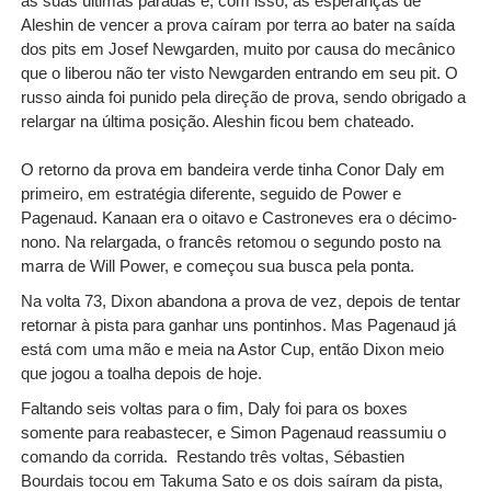
as suas últimas paradas e, com isso, as esperanças de
Aleshin de vencer a prova caíram por terra ao bater na saída
dos pits em Josef Newgarden, muito por causa do mecânico
que o liberou não ter visto Newgarden entrando em seu pit. O
russo ainda foi punido pela direção de prova, sendo obrigado a
relargar na última posição. Aleshin ficou bem chateado.
O retorno da prova em bandeira verde tinha Conor Daly em
primeiro, em estratégia diferente, seguido de Power e
Pagenaud. Kanaan era o oitavo e Castroneves era o décimo-
nono. Na relargada, o francês retomou o segundo posto na
marra de Will Power, e começou sua busca pela ponta.
Na volta 73, Dixon abandona a prova de vez, depois de tentar
retornar à pista para ganhar uns pontinhos. Mas Pagenaud já
está com uma mão e meia na Astor Cup, então Dixon meio
que jogou a toalha depois de hoje.
Faltando seis voltas para o fim, Daly foi para os boxes
somente para reabastecer, e Simon Pagenaud reassumiu o
comando da corrida. Restando três voltas, Sébastien
Bourdais tocou em Takuma Sato e os dois saíram da pista,