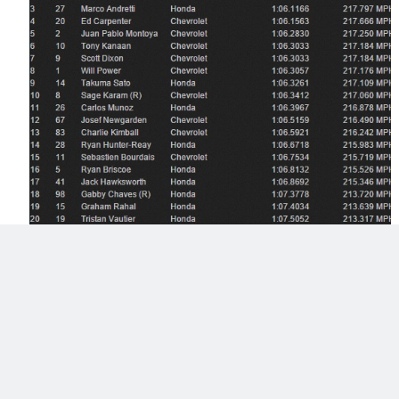
Tags:
Fontana
,
IndyCar Series
facebook
twitter
google+