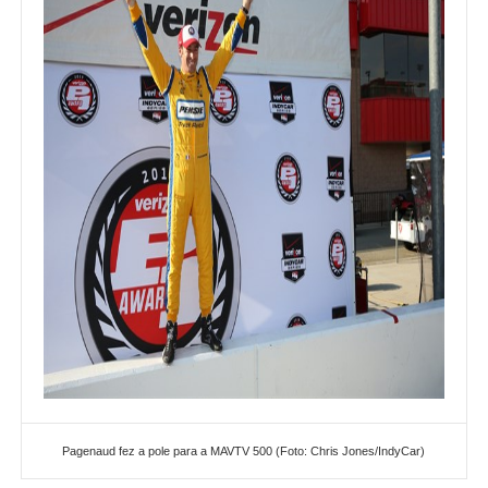
Pagenaud fez a pole para a MAVTV 500 (Foto: Chris Jones/IndyCar)