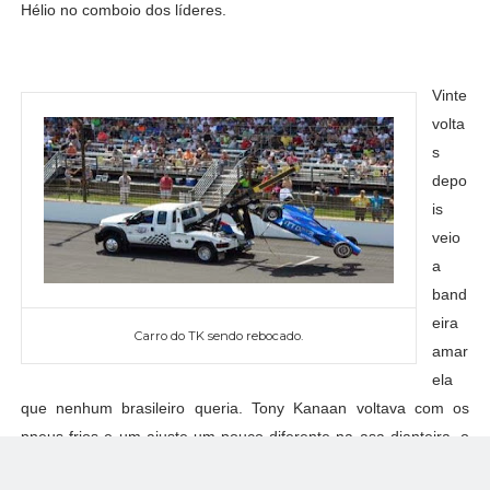
Hélio no comboio dos líderes.
Vinte
volta
s
depo
is
veio
a
band
eira
Carro do TK sendo rebocado.
amar
ela
que nenhum brasileiro queria. Tony Kanaan voltava com os
pneus frios e um ajuste um pouco diferente na asa dianteira, o
brasileiro entrou um bocado na curva um, saiu de traseira e o