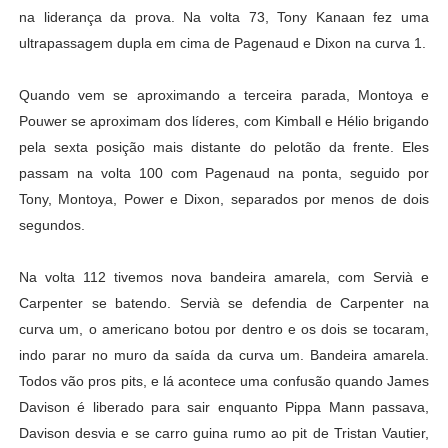
na liderança da prova. Na volta 73, Tony Kanaan fez uma
ultrapassagem dupla em cima de Pagenaud e Dixon na curva 1.
Quando vem se aproximando a terceira parada, Montoya e
Pouwer se aproximam dos líderes, com Kimball e Hélio brigando
pela sexta posição mais distante do pelotão da frente. Eles
passam na volta 100 com Pagenaud na ponta, seguido por
Tony, Montoya, Power e Dixon, separados por menos de dois
segundos.
Na volta 112 tivemos nova bandeira amarela, com Servià e
Carpenter se batendo. Servià se defendia de Carpenter na
curva um, o americano botou por dentro e os dois se tocaram,
indo parar no muro da saída da curva um. Bandeira amarela.
Todos vão pros pits, e lá acontece uma confusão quando James
Davison é liberado para sair enquanto Pippa Mann passava,
Davison desvia e se carro guina rumo ao pit de Tristan Vautier,