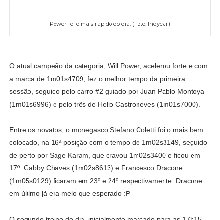
Power foi o mais rápido do dia. (Foto: Indycar)
O atual campeão da categoria, Will Power, acelerou forte e com
a marca de 1m01s4709, fez o melhor tempo da primeira
sessão, seguido pelo carro #2 guiado por Juan Pablo Montoya
(1m01s6996) e pelo três de Helio Castroneves (1m01s7000).
Entre os novatos, o monegasco Stefano Coletti foi o mais bem
colocado, na 16ª posição com o tempo de 1m02s3149, seguido
de perto por Sage Karam, que cravou 1m02s3400 e ficou em
17º. Gabby Chaves (1m02s8613) e Francesco Dracone
(1m05s0129) ficaram em 23º e 24º respectivamente. Dracone
em último já era meio que esperado :P
O segundo treino do dia, inicialmente marcado para as 17h15