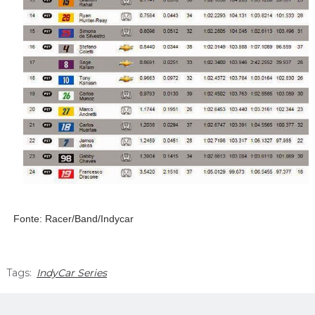
Fonte: Racer/Band/Indycar
Tags:
IndyCar Series
facebook
twitter
google+