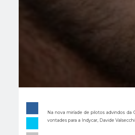
Na nova miríade de pilotos advindos da 
vontades para a Indycar, Davide Valsecchi 