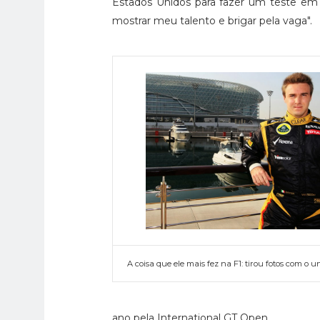
Estados Unidos para fazer um teste em 
mostrar meu talento e brigar pela vaga".
A coisa que ele mais fez na F1: tirou fotos com o u
ano pela International GT Open.