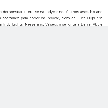
a demonstrar interesse na Indycar nos últimos anos. No ano
s acertaram para correr na Indycar, além de Luca Fillipi em
 Indy Lights. Nesse ano, Valsecchi se junta a Daniel Abt e
sando correr em 2015, além de alguns rumores de Sam Bird
ue vem na Indycar.
ste será pela Schmidt-Peterson, dia 15 ou 16 de dezembro.