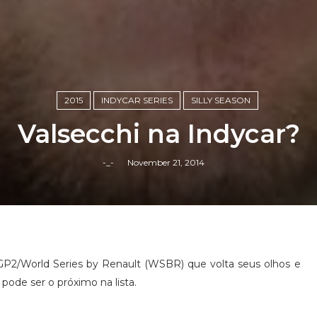
2015
INDYCAR SERIES
SILLY SEASON
Valsecchi na Indycar?
-_-
November 21, 2014
GP2/World Series by Renault (WSBR) que volta seus olhos e
pode ser o próximo na lista.