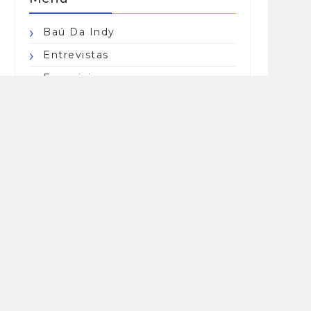
Baú Da Indy
Entrevistas
Especiais
Indy Center Responde
Indy Lights
Indy Pro 2000
IndyCar Series
Indycarcast
Opinião
Resumo
Road To Indy
USF2000
Horários