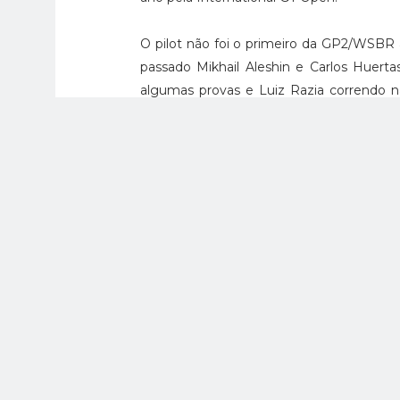
O pilot não foi o primeiro da GP2/WSBR 
passado Mikhail Aleshin e Carlos Huerta
algumas provas e Luiz Razia correndo na
Rodolfo Gonzalez a testar esse ano vi
querer correr também.
Pelo visto vai vir gente pesada pro ano q
Update
: Segundo o
Espansione TV
, o Te
Tags:
2015
,
IndyCar Series
,
Silly Season
facebook
twitter
google+