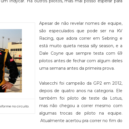
um Indycar. Há outros pilotos, mas mal posso esperar para
Apesar de não revelar nomes de equipe,
são especulados que pode ser na KV
Racing, que adora correr em Sebring e
está muito quieta nessa silly season, e a
Dale Coyne que sempre testa com 69
pilotos antes de fechar com algum deles
uma semana antes da primeira prova.
Valsecchi foi campeão da GP2 em 2012,
depois de quatro anos na categoria. Ele
também foi piloto de teste da Lotus,
mas não chegou a correr mesmo com
niforme no circuito.
algumas trocas de piloto na equipe.
Atualmente acertou pra correr no fim do