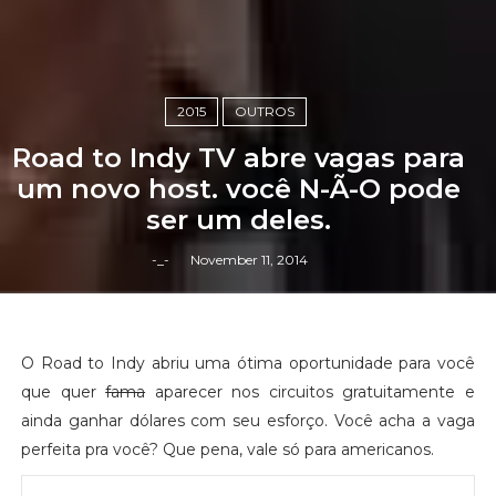
2015
OUTROS
Road to Indy TV abre vagas para
um novo host. você N-Ã-O pode
ser um deles.
-_-
November 11, 2014
O Road to Indy abriu uma ótima oportunidade para você
que quer
fama
aparecer nos circuitos gratuitamente e
ainda ganhar dólares com seu esforço. Você acha a vaga
perfeita pra você? Que pena, vale só para americanos.