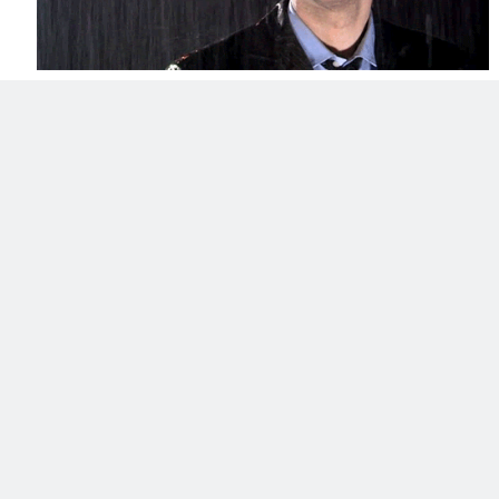
:((((((
Pois é, vale só pra quem já mora nos Estados Unidos, ou
seja ESTAMOS DE FORA NESSA... Ou não! Sei que vou
mandar meu vídeo mesmo assim, apenas mentindo que
moro nos EUA,
just for the Lolz.
Se ele ficar bom, qualquer
coisa posto ele aqui. Terceiro mundo só se fode.
Então é isso galera, o Road to Indy TV vai ter novo Host, e
é bem provável que ele seja um popular que nem nós.
Para você passar mais vontade, a imagem promocional:
você poderia ganhar deinheiro e estar lá ao mesmo
tempo.