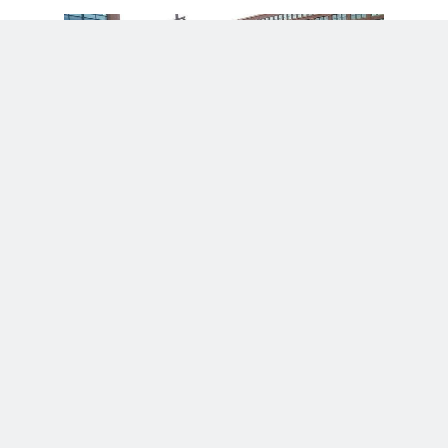
Apesar do anúncio, a mudança já era esperada. Quando o
mesmo anunciou que haveria um comunicado a fazer
hoje, quase todos os meios da Indycar anunciaram que o
piloto ia anunciar um anúncio, menos os meios de
comunicação da própria equipe Andretti Autosport. Nesse
ponto, sua saída da equipe já era esperada.
Já falando em Andretti, a United Fiber and Data
desmentiu todos os boatos de sua saída da Indycar via