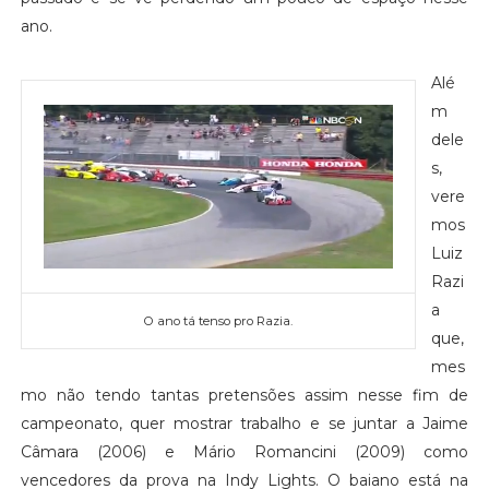
ano.
Alé
m
dele
s,
vere
mos
Luiz
Razi
a
O ano tá tenso pro Razia.
que,
mes
mo não tendo tantas pretensões assim nesse fim de
campeonato, quer mostrar trabalho e se juntar a Jaime
Câmara (2006) e Mário Romancini (2009) como
vencedores da prova na Indy Lights. O baiano está na