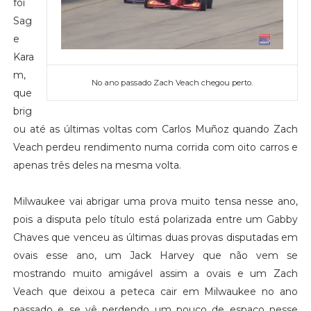
foi
Sag
e
Kara
m,
No ano passado Zach Veach chegou perto.
que
brig
ou até as últimas voltas com Carlos Muñoz quando Zach
Veach perdeu rendimento numa corrida com oito carros e
apenas três deles na mesma volta.
Milwaukee vai abrigar uma prova muito tensa nesse ano,
pois a disputa pelo título está polarizada entre um Gabby
Chaves que venceu as últimas duas provas disputadas em
ovais esse ano, um Jack Harvey que não vem se
mostrando muito amigável assim a ovais e um Zach
Veach que deixou a peteca cair em Milwaukee no ano
passado e se vê perdendo um pouco de espaço nesse