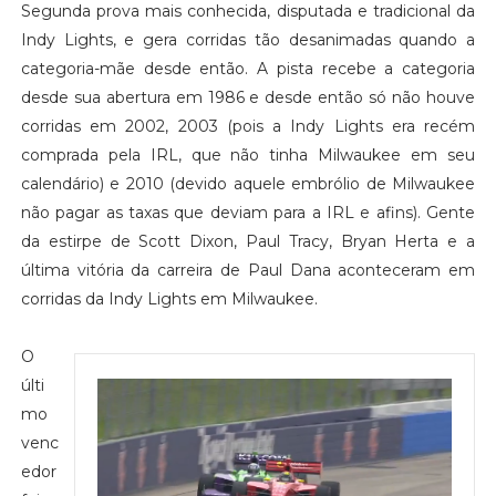
Segunda prova mais conhecida, disputada e tradicional da
Indy Lights, e gera corridas tão desanimadas quando a
categoria-mãe desde então. A pista recebe a categoria
desde sua abertura em 1986 e desde então só não houve
corridas em 2002, 2003 (pois a Indy Lights era recém
comprada pela IRL, que não tinha Milwaukee em seu
calendário) e 2010 (devido aquele embrólio de Milwaukee
não pagar as taxas que deviam para a IRL e afins). Gente
da estirpe de Scott Dixon, Paul Tracy, Bryan Herta e a
última vitória da carreira de Paul Dana aconteceram em
corridas da Indy Lights em Milwaukee.
O
últi
mo
venc
edor