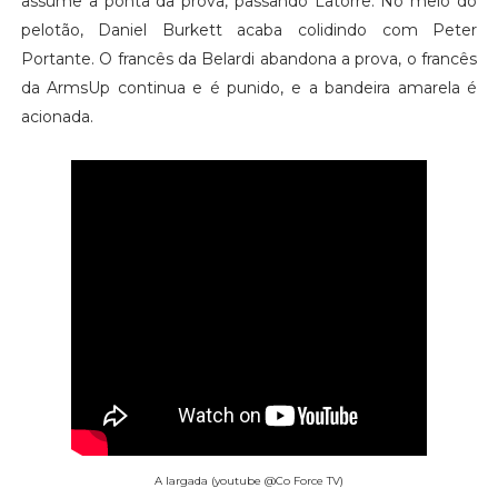
assume a ponta da prova, passando Latorre. No meio do
pelotão, Daniel Burkett acaba colidindo com Peter
Portante. O francês da Belardi abandona a prova, o francês
da ArmsUp continua e é punido, e a bandeira amarela é
acionada.
A largada (youtube @Co Force TV)