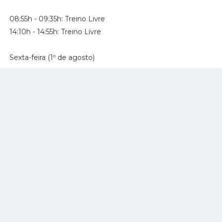
08:55h - 09:35h: Treino Livre
14:10h - 14:55h: Treino Livre
Sexta-feira (1º de agosto)
09:30h - 10:00h: Treino livre
12:45h - 13:15h: Treino classificatório
17:00h - 17:40h: Corrida 1
Sábado (2 de agosto)
12:00h - 12:15h: Warm-Up
14:05h - 14:55h: Corrida 2
Domingo (3 de agosto)
10:05h - 10:45h: Corrida 3