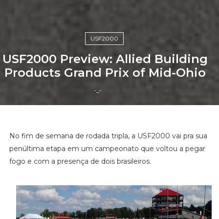
USF2000
USF2000 Preview: Allied Building
Products Grand Prix of Mid-Ohio
-_-
No fim de semana de rodada tripla, a USF2000 vai pra sua
penúltima etapa em um campeonato que voltou a pegar
fogo e com a presença de dois brasileiros.