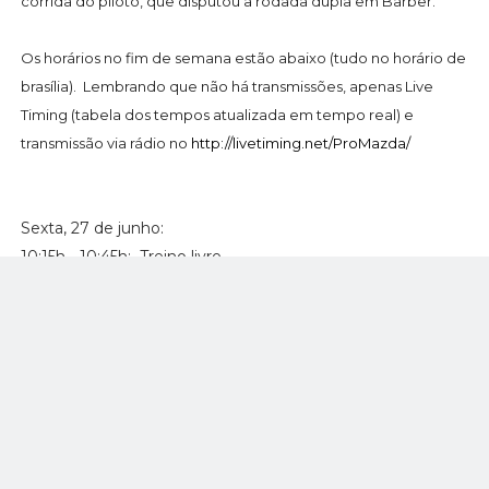
corrida do piloto, que disputou a rodada dupla em Barber.
Os horários no fim de semana estão abaixo (tudo no horário de
brasília). Lembrando que não há transmissões, apenas Live
Timing (tabela dos tempos atualizada em tempo real) e
transmissão via rádio no
http://livetiming.net/ProMazda/
Sexta, 27 de junho:
10:15h - 10:45h: Treino livre
14:15h - 14:45h: Treino livre
Sábado, 28 de junho:
10:15h - 10:45h: Treino classificatório
14:05h - 14:45h: Corrida 1
Domingo, 29 de junho:
11:45h - 12:00h: Warm-Up