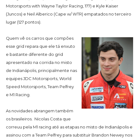
Motorsports with Wayne Taylor Racing, 177) e Kyle Kaiser
(Juncos) e Neil Alberico (Cape w/ WTR) empatados no terceiro
lugar (127 pontos).
Quem vê os carros que compões
esse grid repara que ele tá enxuto
e bastante diferente do grid
apresentado na corrida no misto
de Indianápolis, principalmente nas
equipes JDC Motorsports, World
Speed Motorsports, Team Pelfrey
e M1 Racing.
As novidades abrangem também
os brasileiros. Nicolas Costa que
correuu pela M1 racing até as etapas no misto de Indianápolis e
assinou com a Team Pelfrey para substituir Brandon Newey nos