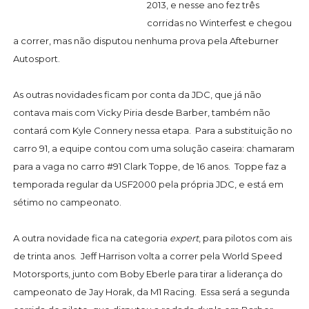
2013, e nesse ano fez três
corridas no Winterfest e chegou
a correr, mas não disputou nenhuma prova pela Afteburner
Autosport.
As outras novidades ficam por conta da JDC, que já não
contava mais com Vicky Piria desde Barber, também não
contará com Kyle Connery nessa etapa. Para a substituição no
carro 91, a equipe contou com uma solução caseira: chamaram
para a vaga no carro #91 Clark Toppe, de 16 anos. Toppe faz a
temporada regular da USF2000 pela própria JDC, e está em
sétimo no campeonato.
A outra novidade fica na categoria
expert
, para pilotos com ais
de trinta anos. Jeff Harrison volta a correr pela World Speed
Motorsports, junto com Boby Eberle para tirar a liderança do
campeonato de Jay Horak, da M1 Racing. Essa será a segunda