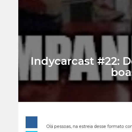
Indycarcast #22: 
boa
Olá pessoas, na estreia desse formato c