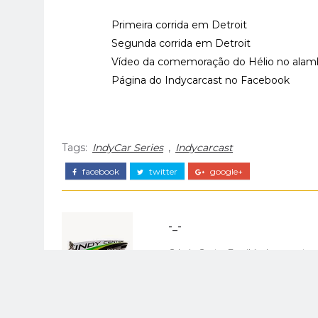
Primeira corrida em Detroit
Segunda corrida em Detroit
Vídeo da comemoração do Hélio no alam
Página do Indycarcast no Facebook
Tags:
IndyCar Series
,
Indycarcast
facebook
twitter
google+
-_-
O Indy Center Brasil é o lugar cert
Fórmula Indy.