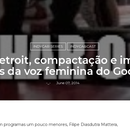
INDYCAR SERIES
INDYCARCAST
Detroit, compactação e i
s da voz feminina do Go
-_-
June 07, 2014
om programas um pouco menores, Filipe Diasdutra Mattera,