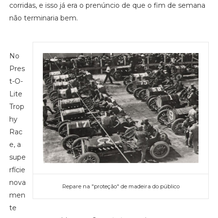
corridas, e isso já era o prenúncio de que o fim de semana
não terminaria bem.
No
Pres
t-O-
Lite
Trop
hy
Rac
e, a
supe
rfície
nova
Repare na "proteção" de madeira do público
men
te