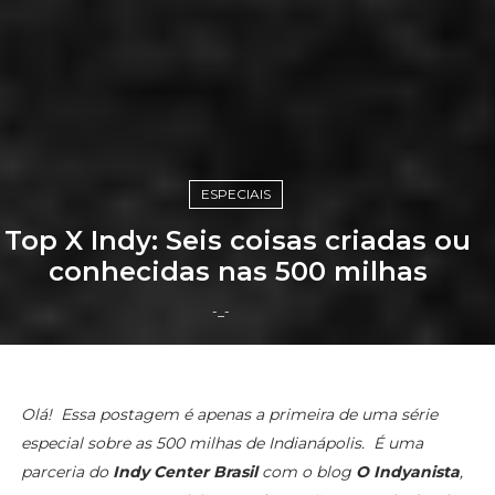
ESPECIAIS
Top X Indy: Seis coisas criadas ou
conhecidas nas 500 milhas
-_-
Olá! Essa postagem é apenas a primeira de uma série
especial sobre as 500 milhas de Indianápolis. É uma
parceria do
Indy Center Brasil
com o blog
O Indyanista
,