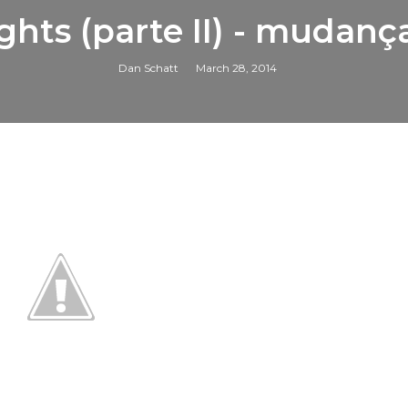
ghts (parte II) - mudanç
Dan Schatt
March 28, 2014